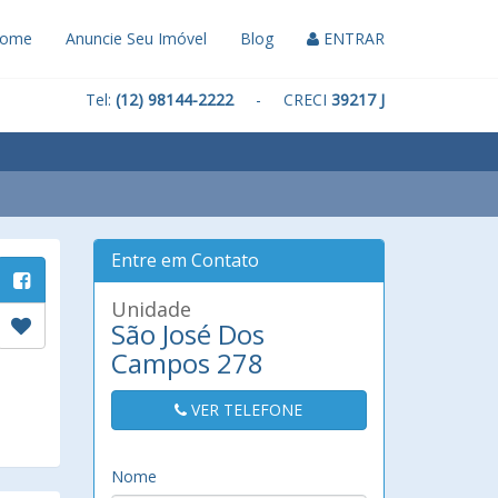
ome
Anuncie Seu Imóvel
Blog
ENTRAR
Tel:
(12) 98144-2222
- CRECI
39217 J
Entre em Contato
Unidade
São José Dos
Campos 278
VER TELEFONE
Nome