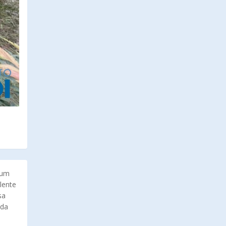
 um
lente
sa
 da